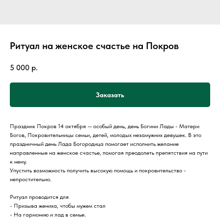
Ритуал на женское счастье на Покров
5 000
р.
Заказать
Праздник Покров 14 октября — особый день, день Богини Лады - Матери
Богов, Покровительницы семьи, детей, молодых незамужних девушек. В это
праздничный день Лада Богородица помогает исполнить желание
направленные на женское счастье, помогая преодолеть препятствия на пути
к нему.
Упустить возможность получить высокую помощь и покровительство -
непростительно.
Ритуал проводится для
- Призыва жениха, чтобы мужем стал
- На гармонию и лад в семье.