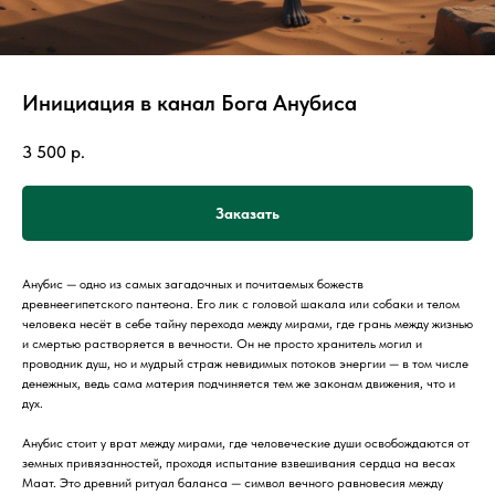
Инициация в канал Бога Анубиса
3 500
р.
Заказать
Анубис — одно из самых загадочных и почитаемых божеств
древнеегипетского пантеона. Его лик с головой шакала или собаки и телом
человека несёт в себе тайну перехода между мирами, где грань между жизнью
и смертью растворяется в вечности. Он не просто хранитель могил и
проводник душ, но и мудрый страж невидимых потоков энергии — в том числе
денежных, ведь сама материя подчиняется тем же законам движения, что и
дух.
Анубис стоит у врат между мирами, где человеческие души освобождаются от
земных привязанностей, проходя испытание взвешивания сердца на весах
Маат. Это древний ритуал баланса — символ вечного равновесия между