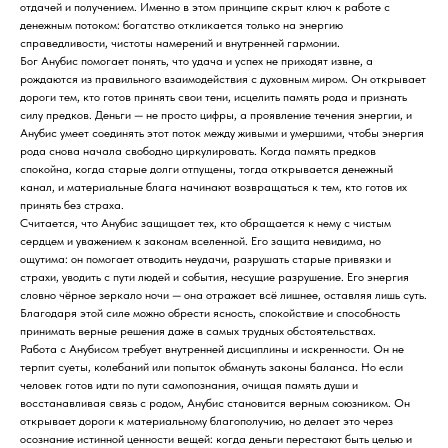
отдачей и получением. Именно в этом принципе скрыт ключ к работе с
денежным потоком: богатство откликается только на энергию
справедливости, чистоты намерений и внутренней гармонии.
Бог Анубис помогает понять, что удача и успех не приходят извне, а
рождаются из правильного взаимодействия с духовным миром. Он открывает
дороги тем, кто готов принять свои тени, исцелить память рода и признать
силу предков. Деньги — не просто цифры, а проявление течения энергии, и
Анубис умеет соединять этот поток между живыми и умершими, чтобы энергия
рода снова начала свободно циркулировать. Когда память предков
спокойна, когда старые долги отпущены, тогда открывается денежный
канал, и материальные блага начинают возвращаться к тем, кто готов их
принять без страха.
Считается, что Анубис защищает тех, кто обращается к нему с чистым
сердцем и уважением к законам вселенной. Его защита невидима, но
ощутима: он помогает отводить неудачи, разрушать старые привязки и
страхи, уводить с пути людей и события, несущие разрушение. Его энергия
словно чёрное зеркало ночи — она отражает всё лишнее, оставляя лишь суть.
Благодаря этой силе можно обрести ясность, спокойствие и способность
принимать верные решения даже в самых трудных обстоятельствах.
Работа с Анубисом требует внутренней дисциплины и искренности. Он не
терпит суеты, колебаний или попыток обмануть законы баланса. Но если
человек готов идти по пути самопознания, очищая память души и
восстанавливая связь с родом, Анубис становится верным союзником. Он
открывает дороги к материальному благополучию, но делает это через
осознание истинной ценности вещей: когда деньги перестают быть целью и