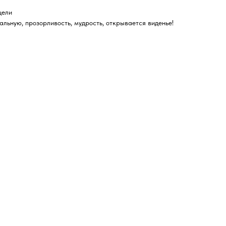
цели
альную, прозорливость, мудрость, открывается виденье!