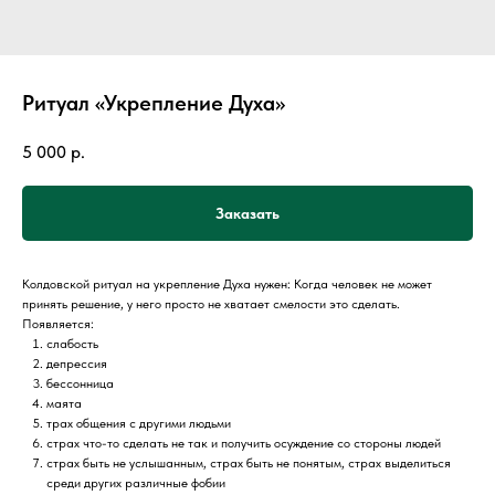
Ритуал «Укрепление Духа»
5 000
р.
Заказать
Колдовской ритуал на укрепление Духа нужен: Когда человек не может
принять решение, у него просто не хватает смелости это сделать.
Появляется:
слабость
депрессия
бессонница
маята
трах общения с другими людьми
страх что-то сделать не так и получить осуждение со стороны людей
страх быть не услышанным, страх быть не понятым, страх выделиться
среди других различные фобии