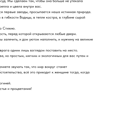
суд. Мы сделаем так, чтобы она больше не утекала
репла и цвела внутри вас.
тся первые звезды, просыпается наша истинная природа.
 в гибкости Водицы, в тепле костра, в глубине сырой
ю Стихию.
ость, перед которой открываются любые двери.
 залечить, и дом уютом наполнить, и мужчину на великие
 врага одним лишь взглядом поставить на место.
а, но простым, мягким и экологичным для вас путем и
чнете звучать так, что мир вокруг станет
стоятельства, всё это приходит к женщине тогда, когда
огиней.
тья и процветания!