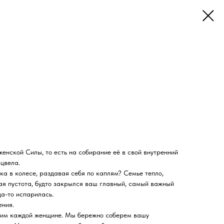
нской Силы, то есть на собирание её в свой внутренний
 цвела.
лка в колесе, раздавая себя по каплям? Семье тепло,
ящая пустота, будто закрылся ваш главный, самый важный
да-то испарилась.
ения.
дим каждой женщине. Мы бережно соберем вашу