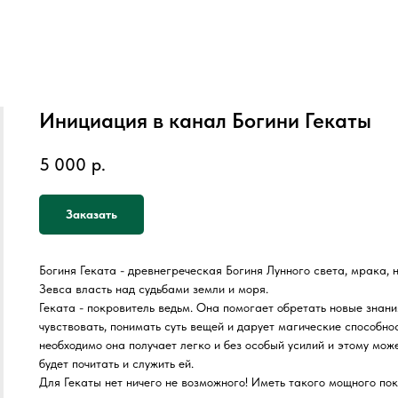
Инициация в канал Богини Гекаты
5 000
р.
Заказать
Богиня Геката - древнегреческая Богиня Лунного света, мрака, 
Зевса власть над судьбами земли и моря.
Геката - покровитель ведьм. Она помогает обретать новые знани
чувствовать, понимать суть вещей и дарует магические способност
необходимо она получает легко и без особый усилий и этому може
будет почитать и служить ей.
Для Гекаты нет ничего не возможного! Иметь такого мощного покр