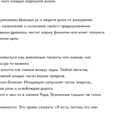
 нити каждой отдельной жизни.
укреплении брачных уз и защите дома от разорения.
е заземление и осознание своего предназначения.
овыми древами, чистит карму фамилии или хочет получить
ении цели.
роявиться как внезапные таланты или знание, как
огда-то выжили.
золотистое сияние вокруг ауры. Любой негатив,
ктивной мощью тысяч ваших предков.
о или болезни. Инициация запускает поток энергии,
ая узлы и освобождая дорогу.
те о чем-то в канале Рода, Вселенная слышит не голос
анности. Это право сказать: «Я есть, потому что они