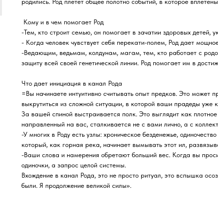
родились. Род плетет общее полотно событий, в которое вплетены
️ Кому и в чем помогает Род
-Тем, кто строит семью, он помогает в зачатии здоровых детей, 
- Когда человек чувствует себя перекати-полем, Род дает мощно
-Ведающим, ведьмам, колдунам, магам, тем, кто работает с род
защиту всей своей генетической линии. Род помогает им в достиж
Что дает инициация в канал Рода
=Вы начинаете интуитивно считывать опыт предков. Это может п
выкрутиться из сложной ситуации, в которой ваши прадеды уже к
За вашей спиной выстраивается полк. Это выглядит как плотное 
направленный на вас, сталкивается не с вами лично, а с колле
-У многих в Роду есть узлы: хроническое безденежье, одиночеств
который, как горная река, начинает вымывать этот ил, развязыв
-Ваши слова и намерения обретают больший вес. Когда вы проси
одиночки, а запрос целой системы.
Вхождение в канал Рода, это не просто ритуал, это вспышка осозн
были. Я продолжение великой силы».