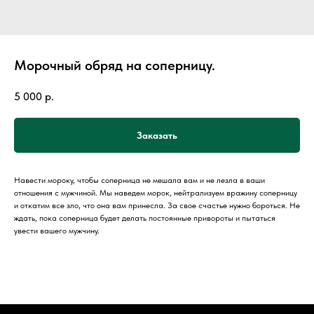
Морочный обряд на соперницу.
5 000
р.
Заказать
Навести мороку, чтобы соперница не мешала вам и не лезла в ваши
отношения с мужчиной. Мы наведем морок, нейтрализуем вражину соперницу
и откатим все зло, что она вам принесла. За свое счастье нужно бороться. Не
ждать, пока соперница будет делать постоянные привороты и пытаться
увести вашего мужчину.