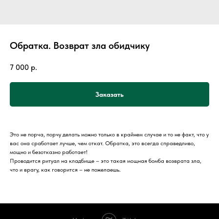
Обратка. Возврат зла обидчику
7 000
р.
Заказать
Это не порча, порчу делать можно только в крайнем случае и то не факт, что у
вас она сработает лучше, чем откат. Обратка, это всегда справедливо,
мощно и безотказно работает!
Проводится ритуал на кладбище – это такая мощная бомба возврата зла,
что и врагу, как говорится – не пожелаешь.